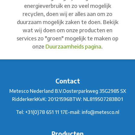
energieverbruik en zo veel mogelijk
recyclen, doen wij er alles aan om zo
duurzaam mogelijk zaken te doen. Bekijk
wat wij doen om onze producten en
services zo "groen" mogelijk te maken op
onze
Duurzaamheids pagina
.
Contact
Metesco Nederland B.V.
Oosterparkweg 35G
2985 SX
Ridderkerk
KvK: 20121596
BTW: NL819507283B01
Tel:
+31(0)78 651 11 17
E-mail:
info@metesco.nl
Producten