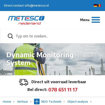
Direct contact: info@metesco.nl
Dynamic Monitoring
System
Direct uit voorraad leverbaar
078 651 11 17
Bel direct:
Home
Verhuur
NDO Techniek
Object analyse