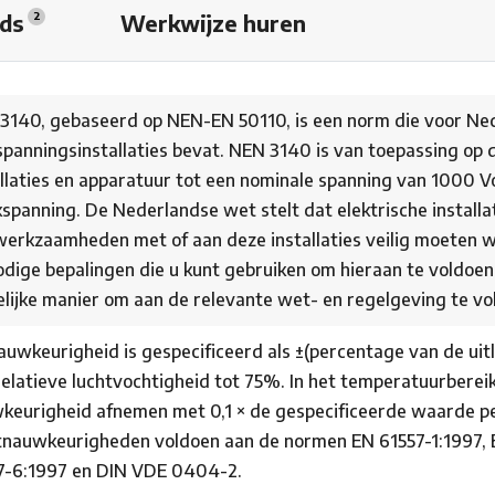
ads
Werkwijze huren
2
3140, gebaseerd op NEN-EN 50110, is een norm die voor Nede
spanningsinstallaties bevat. NEN 3140 is van toepassing op d
allaties en apparatuur tot een nominale spanning van 1000 V
kspanning. De Nederlandse wet stelt dat elektrische installa
werkzaamheden met of aan deze installaties veilig moeten 
odige bepalingen die u kunt gebruiken om hieraan te voldoen
lijke manier om aan de relevante wet- en regelgeving te vo
uwkeurigheid is gespecificeerd als ±(percentage van de uitle
relatieve luchtvochtigheid tot 75%. In het temperatuurberei
keurigheid afnemen met 0,1 × de gespecificeerde waarde p
nauwkeurigheden voldoen aan de normen EN 61557-1:1997, E
7-6:1997 en DIN VDE 0404-2.