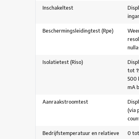
Inschakeltest
Displ
inga
Beschermingsleidingtest (Rpe)
Weer
reso
nulla
Isolatietest (Riso)
Disp
tot 
500 
mA bi
Aanraakstroomtest
Disp
(via
coun
Bedrijfstemperatuur en relatieve
0 to