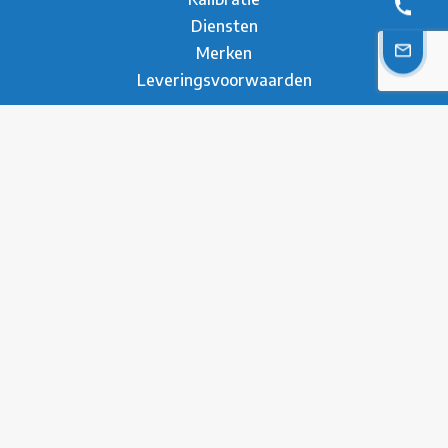
Diensten
Merken
Leveringsvoorwaarden
Over ons
Over Metesco
Werken bij Metesco
Sectoren
Duurzaamheid
Nieuws
Referenties
Brochure
Contact
* Privacy Verklaring
Disclaimer