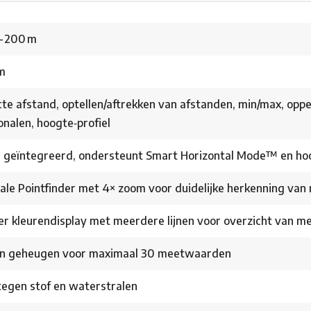
– 200 m
m
cte afstand, optellen/aftrekken van afstanden, min/max, opp
onalen, hoogte‑profiel
 geïntegreerd, ondersteunt Smart Horizontal Mode™ en ho
tale Pointfinder met 4× zoom voor duidelijke herkenning van
er kleurendisplay met meerdere lijnen voor overzicht van m
rn geheugen voor maximaal 30 meetwaarden
tegen stof en waterstralen