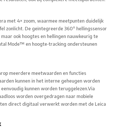
mera met 4× zoom, waarmee meetpunten duidelijk
j fel zonlicht. De geïntegreerde 360° hellingssensor
, maar ook hoogtes en hellingen nauwkeurig te
ontal Mode™ en hoogte‑tracking ondersteunen
aarop meerdere meetwaarden en functies
arden kunnen in het interne geheugen worden
r eenvoudig kunnen worden teruggelezen.Via
aadloos worden overgedragen naar mobiele
en direct digitaal verwerkt worden met de Leica
k