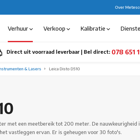
Over Metesc
Verhuur
Verkoop
Kalibratie
Dienst
078 651 1
Direct uit voorraad leverbaar
|
Bel direct:
Instrumenten & Lasers
Leica Disto D510
10
eter met een meetbereik tot 200 meter. De nauwkeurigheid i
et vastleggen ervan. Er is geheugen voor 30 foto's.