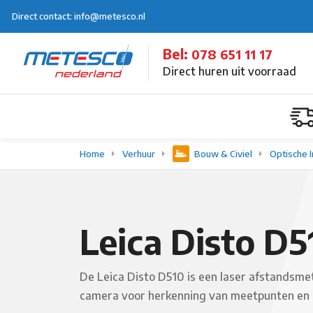
Direct contact: info@metesco.nl
Bel:
078 651 11 17
Direct huren uit voorraad
Home
Verhuur
Bouw & Civiel
Optische 
Leica Disto D5
De Leica Disto D510 is een laser afstandsm
camera voor herkenning van meetpunten en h