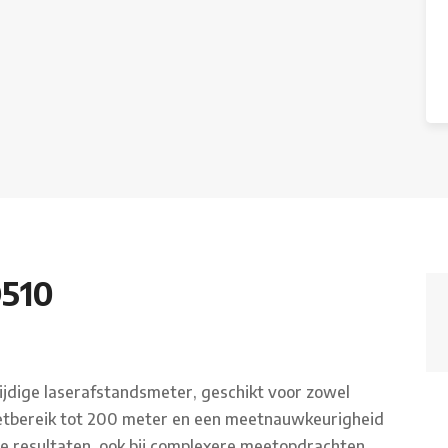
D510
zijdige laserafstandsmeter, geschikt voor zowel
eetbereik tot 200 meter en een meetnauwkeurigheid
e resultaten, ook bij complexere meetopdrachten.