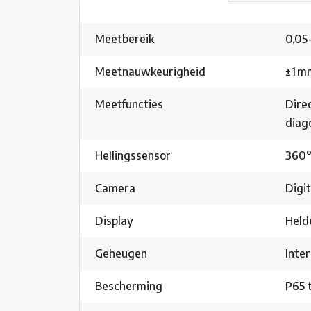
Meetbereik
0,05 
Meetnauwkeurigheid
±1 m
Meetfuncties
Dire
diag
Hellingssensor
360°
Camera
Digi
Display
Held
Geheugen
Inte
Bescherming
P65 