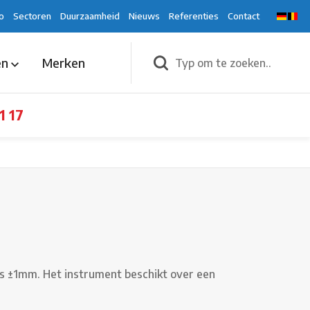
o
Sectoren
Duurzaamheid
Nieuws
Referenties
Contact
en
Merken
1 17
s ±1mm. Het instrument beschikt over een