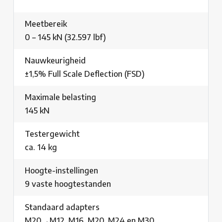
Meetbereik
0 – 145 kN (32.597 lbf)
Nauwkeurigheid
±1,5% Full Scale Deflection (FSD)
Maximale belasting
145 kN
Testergewicht
ca. 14 kg
Hoogte-instellingen
9 vaste hoogtestanden
Standaard adapters
M20→M12, M16, M20, M24 en M30