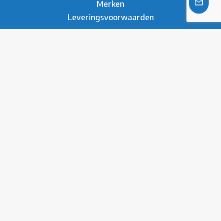
Merken
Leveringsvoorwaarden
Over ons
Over Metesco
Werken bij Metesco
Sectoren
Duurzaamheid
Nieuws
Referenties
Brochure
Contact
* Privacy Verklaring
Disclaimer