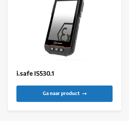
i.safe IS530.1
Ga naar product