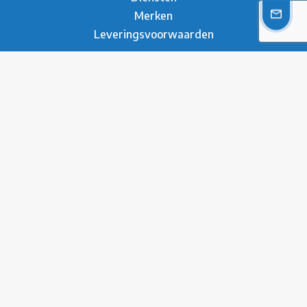
Merken
Leveringsvoorwaarden
Over ons
Over Metesco
Werken bij Metesco
Sectoren
Duurzaamheid
Nieuws
Referenties
Brochure
Contact
* Privacy Verklaring
Disclaimer