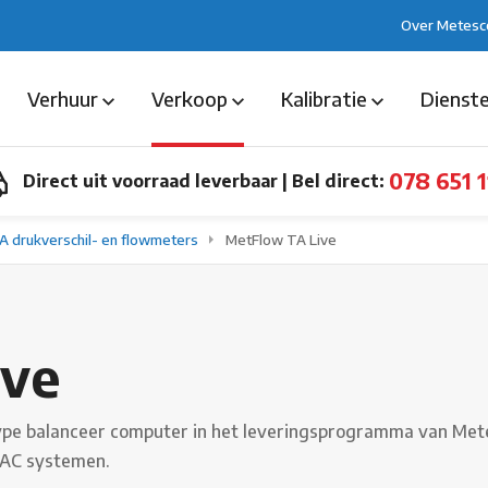
Over Metesc
Verhuur
Verkoop
Kalibratie
Dienst
078 651 1
Direct uit voorraad leverbaar
|
Bel direct:
A drukverschil- en flowmeters
MetFlow TA Live
ive
pe balanceer computer in het leveringsprogramma van Metes
VAC systemen.