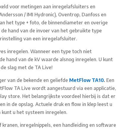
keld voor metingen aan inregelafsluiters en
Andersson / IMI Hydronic), Oventrop, Danfoss en
aan het type + foto, de binnendiameter en overige
de hand van de invoer van het gebruikte type
nstelling van een inregelafsluiter.
ves inregelen. Wanneer een type toch niet
e hand van de kV waarde alsnog inregelen. U kunt
n de slag met de TA Live!
ger van de bekende en geliefde
MetFlow TA10
.
Een
etFlow TA Live wordt aangestuurd via een applicatie,
play store. Het belangrijkste voordeel hierbij is dat er
n in de opslag. Actuele druk en flow in klep leest u
n kunt u het systeem inregelen.
 kranen, inregelnippels, een handleiding en software