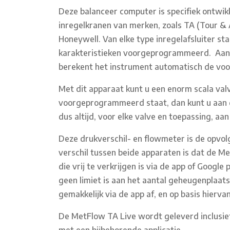
Deze balanceer computer is specifiek ontwik
inregelkranen van merken, zoals TA (Tour & 
Honeywell. Van elke type inregelafsluiter st
karakteristieken voorgeprogrammeerd. Aan 
berekent het instrument automatisch de voori
Met dit apparaat kunt u een enorm scala val
voorgeprogrammeerd staat, dan kunt u aan d
dus altijd, voor elke valve en toepassing, aa
Deze drukverschil- en flowmeter is de opvol
verschil tussen beide apparaten is dat de M
die vrij te verkrijgen is via de app of Google 
geen limiet is aan het aantal geheugenplaatse
gemakkelijk via de app af, en op basis hierva
De MetFlow TA Live wordt geleverd inclusief
met een bijbehorende applicatie.