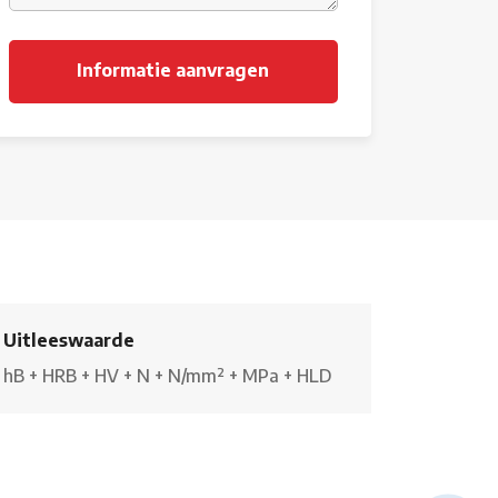
Uitleeswaarde
hB
+
HRB
+
HV
+
N
+
N/mm²
+
MPa
+
HLD