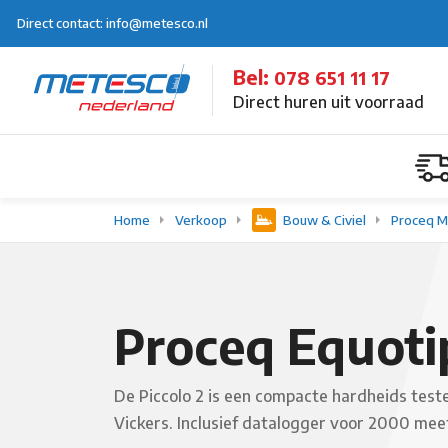
Direct contact: info@metesco.nl
Bel:
078 651 11 17
Direct huren uit voorraad
Home
Verkoop
Bouw & Civiel
Proceq M
Proceq Equotip
De Piccolo 2 is een compacte hardheids test
Vickers. Inclusief datalogger voor 2000 me