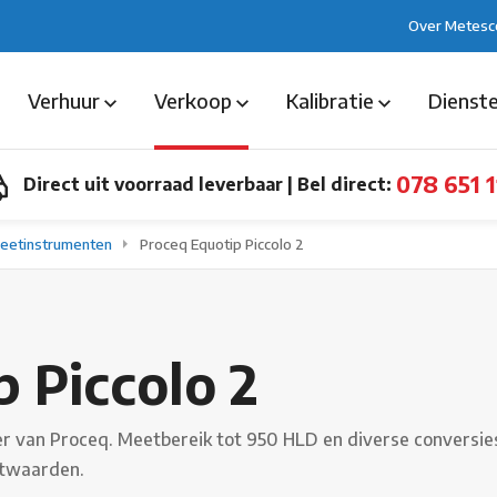
Over Metesc
Verhuur
Verkoop
Kalibratie
Dienst
078 651 1
Direct uit voorraad leverbaar
|
Bel direct:
eetinstrumenten
Proceq Equotip Piccolo 2
 Piccolo 2
er van Proceq. Meetbereik tot 950 HLD en diverse conversies
etwaarden.