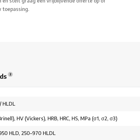
n stelt graag een vrijblijvende offerte op of
w toepassing.
ads
2
/ HLDL
rinell), HV (Vickers), HRB, HRC, HS, MPa (σ1, σ2, σ3)
950 HLD, 250–970 HLDL