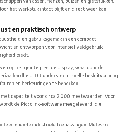
enschappen van assen, flenzen, buizen en gietstukken.
oor het werkstuk intact blijft en direct weer kan
ust en praktisch ontwerp
obuustheid en gebruiksgemak in een compact
ewicht en ontworpen voor intensief veldgebruik,
righeid biedt.
en op het geïntegreerde display, waardoor de
ateriaalhardheid. Dit ondersteunt snelle besluitvorming
 fouten en herkeuringen te beperken.
e met capaciteit voor circa 2.000 meetwaarden. Voor
 wordt de Piccolink-software meegeleverd, die
r uiteenlopende industriële toepassingen. Metesco