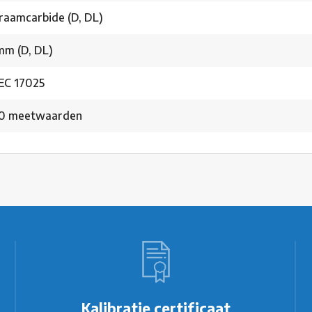
raamcarbide (D, DL)
mm (D, DL)
IEC 17025
0 meetwaarden
Kalibratie certificaat