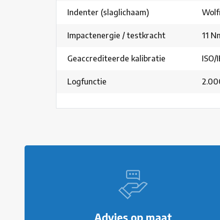
Indenter (slaglichaam)
Wolf
Impactenergie / testkracht
11 N
Geaccrediteerde kalibratie
ISO/
Logfunctie
2.00
Advies op maat