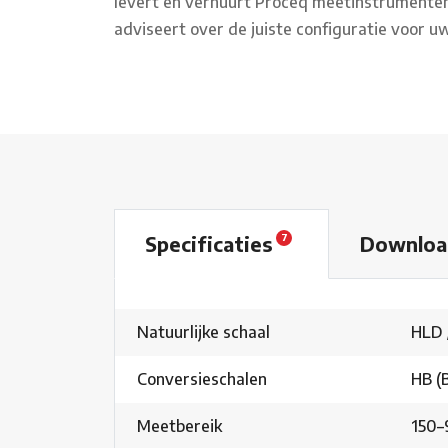
levert en verhuurt Proceq meetinstrumenten e
adviseert over de juiste configuratie voor u
Specificaties
Downlo
7
Natuurlijke schaal
HLD 
Conversieschalen
HB (B
Meetbereik
150–