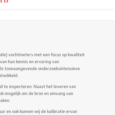
1 17
iële) vochtmeters met een focus op kwaliteit
s van hun kennis en ervaring van
elds toonaangevende onderzoeksintensieve
ntwikkeld.
 te inspecteren. Naast het leveren van
ok mogelijk om de bron en omvang van
zaken.
ur en ook kunnen wij de kalibratie ervan