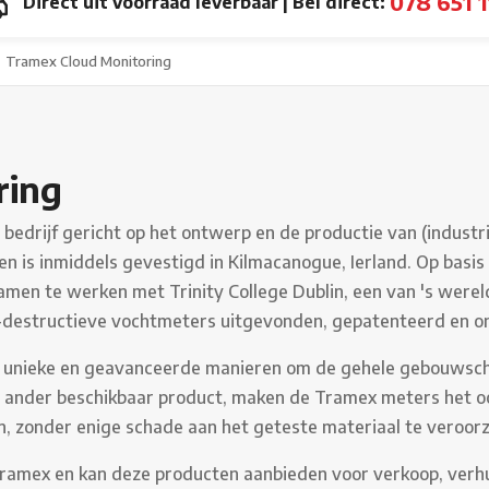
078 651 1
Direct uit voorraad leverbaar
|
Bel direct:
Tramex Cloud Monitoring
ring
bedrijf gericht op het ontwerp en de productie van (industr
t en is inmiddels gevestigd in Kilmacanogue, Ierland. Op basi
amen te werken met Trinity College Dublin, een van 's wer
et-destructieve vochtmeters uitgevonden, gepatenteerd en o
unieke en geavanceerde manieren om de gehele gebouwschil
 ander beschikbaar product, maken de Tramex meters het o
, zonder enige schade aan het geteste materiaal te veroor
 Tramex en kan deze producten aanbieden voor verkoop, verhu