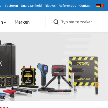
o
Sectoren
Duurzaamheid
Nieuws
Referenties
Contact
en
Merken