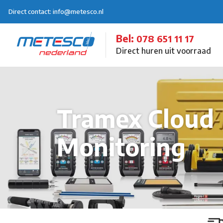
Direct contact: info@metesco.nl
Bel:
078 651 11 17
Direct huren uit voorraad
Tramex Cloud
Monitoring