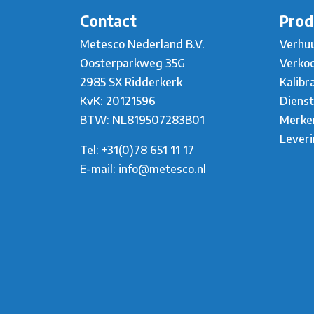
Contact
Prod
Metesco Nederland B.V.
Verhu
Oosterparkweg 35G
Verko
2985 SX Ridderkerk
Kalibr
KvK: 20121596
Diens
BTW: NL819507283B01
Merke
Lever
Tel:
+31(0)78 651 11 17
E-mail:
info@metesco.nl