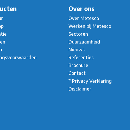
ucten
Over ons
ur
Over Metesco
op
Werken bij Metesco
atie
Sectoren
ten
Duurzaamheid
n
Nieuws
ingsvoorwaarden
Referenties
Brochure
Contact
* Privacy Verklaring
Disclaimer