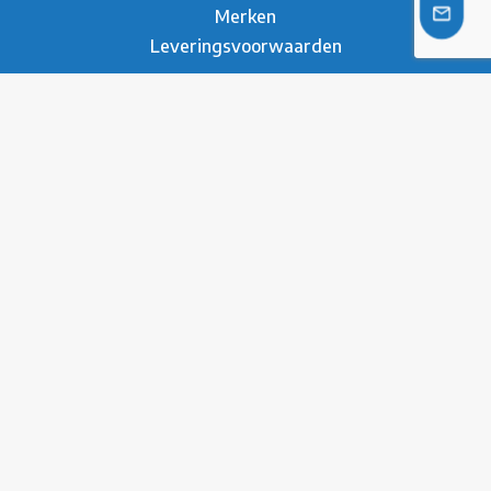
Merken
Leveringsvoorwaarden
Over ons
Over Metesco
Werken bij Metesco
Sectoren
Duurzaamheid
Nieuws
Referenties
Brochure
Contact
* Privacy Verklaring
Disclaimer