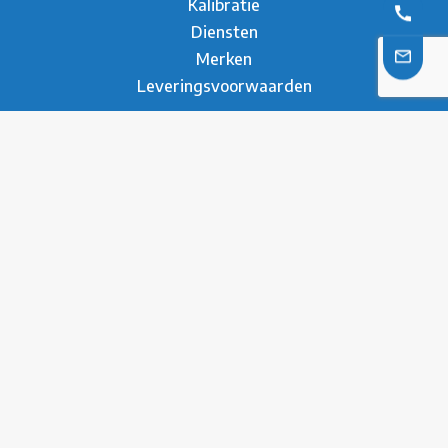
Kalibratie
Diensten
Merken
Leveringsvoorwaarden
Over ons
Over Metesco
Werken bij Metesco
Sectoren
Duurzaamheid
Nieuws
Referenties
Brochure
Contact
* Privacy Verklaring
Disclaimer