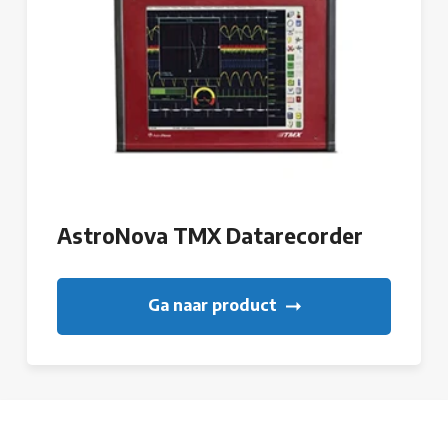
AstroNova TMX Datarecorder
Ga naar product