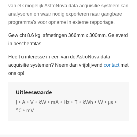
van elk mogelijk AstroNova data acquisitie systeem kan
analyseren en waar nodig exporteren naar gangbare
programma's voor opname in externe rapportage.
Gewicht 8.6 kg, afmetingen 366mm x 300mm. Geleverd
in beschermtas.
Heeft u interesse in een van de AstroNova data
acquisitie systemen? Neem dan vrijblijvend
contact
met
ons op!
Uitleeswaarde
J
+
A
+
V
+
kW
+
mA
+
Hz
+
T
+
kWh
+
W
+
μs
+
°C
+
mV