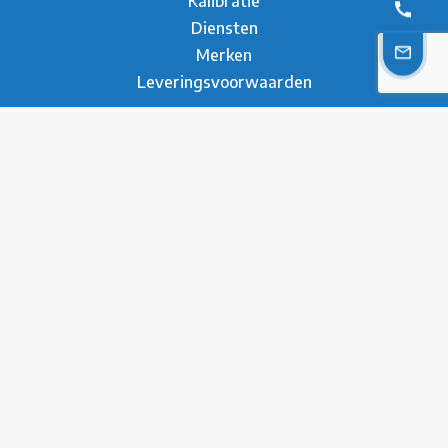
Kalibratie
Diensten
Merken
Leveringsvoorwaarden
Over ons
Over Metesco
Werken bij Metesco
Sectoren
Duurzaamheid
Nieuws
Referenties
Brochure
Contact
* Privacy Verklaring
Disclaimer