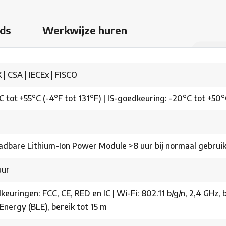
ds
Werkwijze huren
| CSA | IECEx | FISCO
 tot +55°C (-4°F tot 131°F) | IS-goedkeuring: -20°C tot +50°
adbare Lithium-Ion Power Module >8 uur bij normaal gebrui
uur
euringen: FCC, CE, RED en IC | Wi-Fi: 802.11 b/g/n, 2,4 GHz,
Energy (BLE), bereik tot 15 m