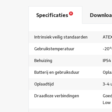
Specificaties
Downloa
8
Intrinsiek veilig standaarden
ATEX 
Gebruikstemperatuur
-20°C
Behuizing
IP54
Batterij en gebruiksduur
Opla
Oplaadtijd
3-4 
Draadloze verbindingen
Goedk
Low 