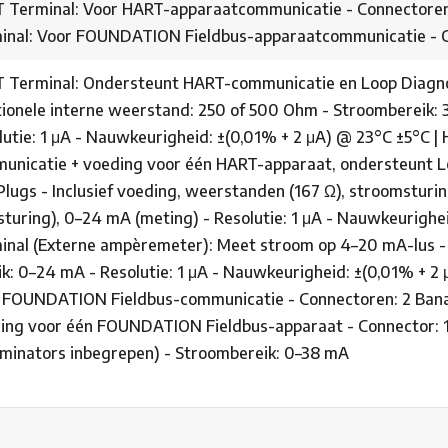
 Terminal: Voor HART-apparaatcommunicatie - Connectoren: 2
inal: Voor FOUNDATION Fieldbus-apparaatcommunicatie - Co
 Terminal: Ondersteunt HART-communicatie en Loop Diagnos
tionele interne weerstand: 250 of 500 Ohm - Stroombereik: 3
lutie: 1 μA - Nauwkeurigheid: ±(0,01% + 2 μA) @ 23°C ±5°C 
unicatie + voeding voor één HART-apparaat, ondersteunt L
 Plugs - Inclusief voeding, weerstanden (167 Ω), stroomstur
sturing), 0–24 mA (meting) - Resolutie: 1 μA - Nauwkeurighe
inal (Externe ampèremeter): Meet stroom op 4–20 mA-lus - 
k: 0–24 mA - Resolutie: 1 μA - Nauwkeurigheid: ±(0,01% + 2 
 FOUNDATION Fieldbus-communicatie - Connectoren: 2 Banana
ing voor één FOUNDATION Fieldbus-apparaat - Connector: 1 
rminators inbegrepen) - Stroombereik: 0–38 mA