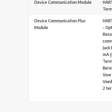
Device Communication Module
HART
Term
Device Communication Plus
HART
Module
- Op
Reso
comm
Jack
mA (
Term
Berei
Voor
Voed
2 te