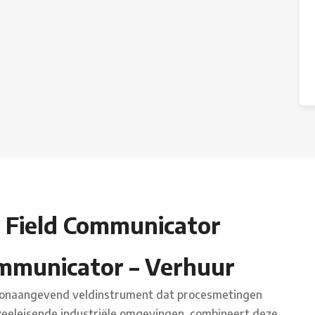
 Field Communicator
mmunicator – Verhuur
oonaangevend veldinstrument dat procesmetingen
veeleisende industriële omgevingen, combineert deze