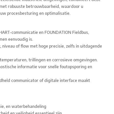
 met robuuste betrouwbaarheid, waardoor u
 uw procesbesturing en optimalisatie.
nt HART-communicatie en FOUNDATION Fieldbus,
men eenvoudig is.
iveau of flow met hoge precisie, zelfs in uitdagende
emperaturen, trillingen en corrosieve omgevingen.
ostische informatie voor snelle foutopsporing en
ndheld communicator of digitale interface maakt
mie, en waterbehandeling
id en veiligheid essentieel zijn