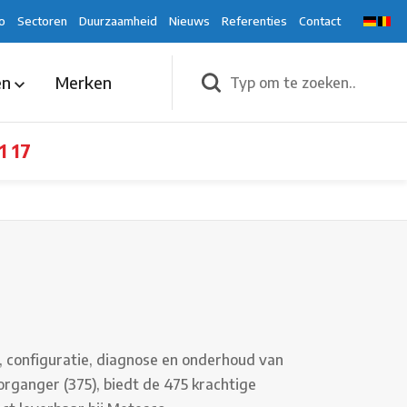
o
Sectoren
Duurzaamheid
Nieuws
Referenties
Contact
en
Merken
1 17
 configuratie, diagnose en onderhoud van
rganger (375), biedt de 475 krachtige