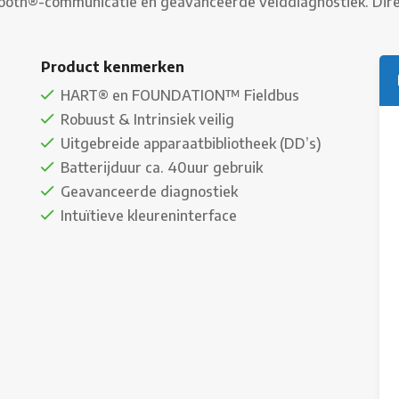
tooth®-communicatie en geavanceerde velddiagnostiek. Dire
Product kenmerken
HART® en FOUNDATION™ Fieldbus
Robuust & Intrinsiek veilig
Uitgebreide apparaatbibliotheek (DD’s)
Batterijduur ca. 40uur gebruik
Geavanceerde diagnostiek
Intuïtieve kleureninterface