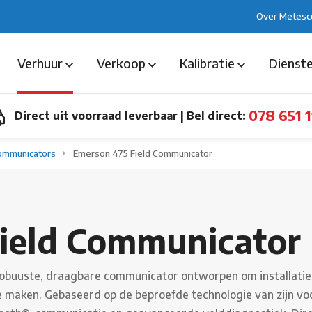
Over Metesc
Verhuur
Verkoop
Kalibratie
Dienst
078 651 1
Direct uit voorraad leverbaar
|
Bel direct:
ommunicators
Emerson 475 Field Communicator
ield Communicator
obuuste, draagbare communicator ontworpen om installatie,
e maken. Gebaseerd op de beproefde technologie van zijn voo