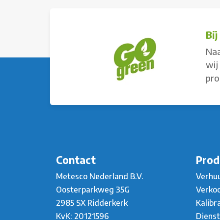
Bi
Naa
wij
pro
Contact
Prod
Metesco Nederland B.V.
Verhu
Oosterparkweg 35G
Verko
2985 SX Ridderkerk
Kalibr
KvK: 20121596
Diens