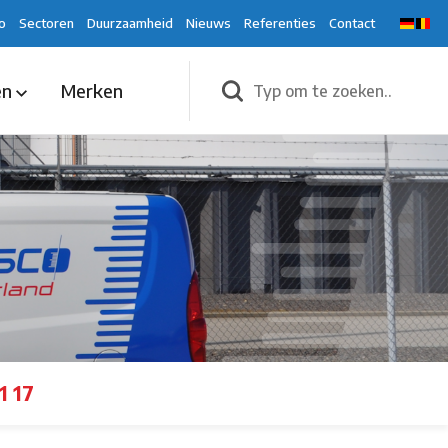
o
Sectoren
Duurzaamheid
Nieuws
Referenties
Contact
en
Merken
1 17