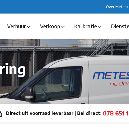
Over Metesc
Verhuur
Verkoop
Kalibratie
Dienst
ring
078 651 1
Direct uit voorraad leverbaar
|
Bel direct: