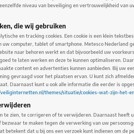
nzelfde niveau van beveiliging en vertrouwelijkheid van u
ken, die wij gebruiken
ytische en tracking cookies. Een cookie is een klein tekstbe
 uw computer, tablet of smartphone. Metesco Nederland ge
website naar behoren werkt en dat bijvoorbeeld uw voorkeu
goed te laten werken en deze te kunnen optimaliseren. Daar
akte content en advertenties kunnen aanbieden. Bij uw eer
ing gevraagd voor het plaatsen ervan. U kunt zich afmelde
laat. Daarnaast kunt u ook alle informatie die eerder is opg
//veiliginternetten.nl/themes/situatie/cookies-wat-zijn-het
erwijderen
 te zien, te corrigeren of te verwijderen. Daarnaast heeft
of bezwaar te maken tegen de verwerking van uw persoonsg
 betekent dat u bij ons een verzoek kunt indienen om de pe