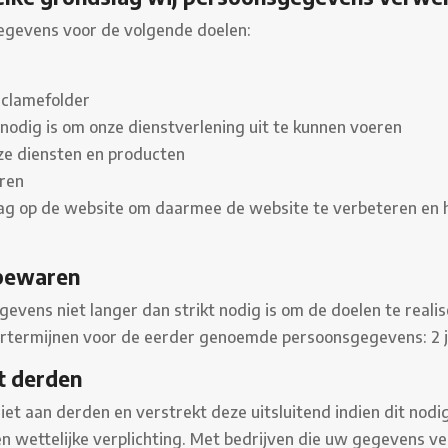
gevens voor de volgende doelen:
eclamefolder
t nodig is om onze dienstverlening uit te kunnen voeren
ze diensten en producten
eren
g op de website om daarmee de website te verbeteren en h
bewaren
vens niet langer dan strikt nodig is om de doelen te rea
rtermijnen voor de eerder genoemde persoonsgegevens: 2 j
t derden
 aan derden en verstrekt deze uitsluitend indien dit nodig
 wettelijke verplichting. Met bedrijven die uw gegevens ver