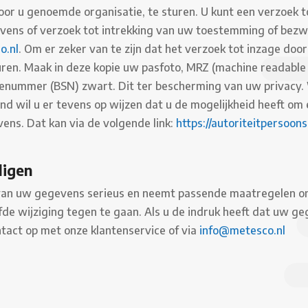
r u genoemde organisatie, te sturen. U kunt een verzoek tot
ns of verzoek tot intrekking van uw toestemming of bezw
o.nl
. Om er zeker van te zijn dat het verzoek tot inzage doo
turen. Maak in deze kopie uw pasfoto, MRZ (machine readabl
nummer (BSN) zwart. Dit ter bescherming van uw privacy. 
 wil u er tevens op wijzen dat u de mogelijkheid heeft om ee
ens. Dat kan via de volgende link:
https://autoriteitpersoon
ligen
n uw gegevens serieus en neemt passende maatregelen om 
wijziging tegen te gaan. Als u de indruk heeft dat uw gege
ntact op met onze klantenservice of via
info@metesco.nl