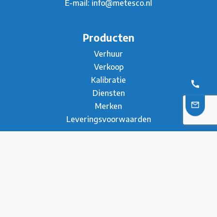
E-mail:
info@metesco.nl
Producten
Verhuur
Verkoop
Kalibratie
Diensten
Merken
Leveringsvoorwaarden
Over ons
Over Metesco
Werken bij Metesco
Sectoren
Duurzaamheid