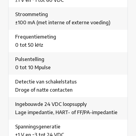
±1 V en −1 tot 60 VDC
Stroommeting
±100 mA (met interne of externe voeding)
Frequentiemeting
0 tot 50 kHz
Pulsentelling
0 tot 10 Mpulse
Detectie van schakelstatus
Droge of natte contacten
Ingebouwde 24 VDC loopsupply
Lage impedantie, HART- of FF/PA-impedantie
Spanningsgeneratie
±1 V en −3 tot 24 VDC