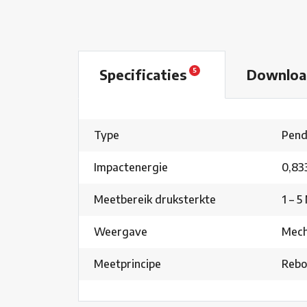
Specificaties
Downlo
5
Type
Pend
Impactenergie
0,83
Meetbereik druksterkte
1 – 5
Weergave
Mech
Meetprincipe
Rebo