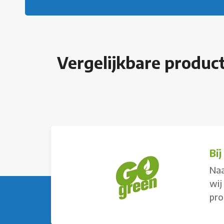
Vergelijkbare produc
Bi
Naa
wij
pro