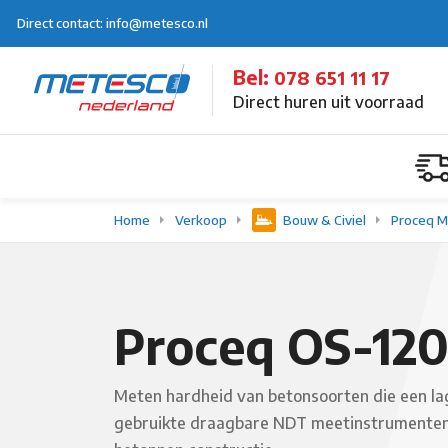
Direct contact: info@metesco.nl
Bel:
078 651 11 17
Direct huren uit voorraad
Home
Verkoop
Bouw & Civiel
Proceq M
Proceq OS-120
Meten hardheid van betonsoorten die een lag
gebruikte draagbare NDT meetinstrumenten vo