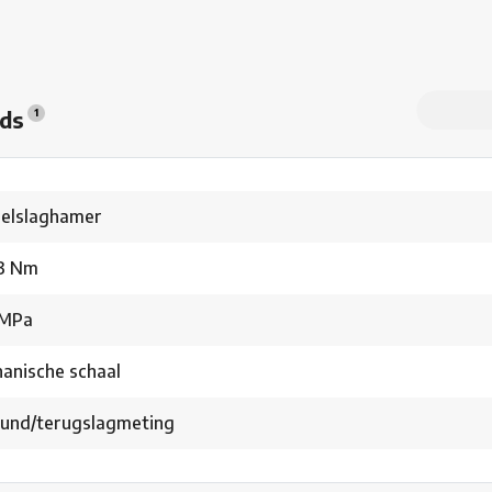
ads
1
elslaghamer
3 Nm
 MPa
anische schaal
und/terugslagmeting