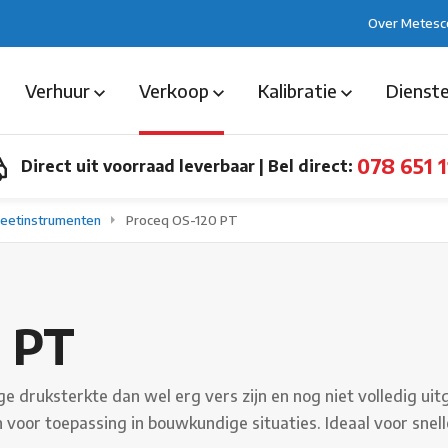
Over Metesc
Verhuur
Verkoop
Kalibratie
Dienst
078 651 1
Direct uit voorraad leverbaar
|
Bel direct:
eetinstrumenten
Proceq OS-120 PT
 PT
e druksterkte dan wel erg vers zijn en nog niet volledig u
or toepassing in bouwkundige situaties. Ideaal voor snell