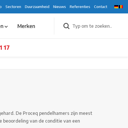
o
Sectoren
Duurzaamheid
Nieuws
Referenties
Contact
en
Merken
1 17
itgehard. De Proceq pendelhamers zijn meest
e beoordeling van de conditie van een