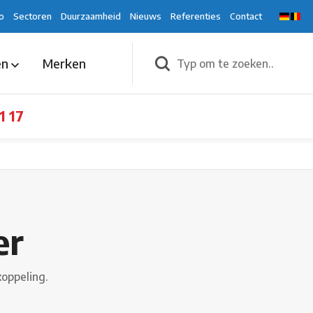
o
Sectoren
Duurzaamheid
Nieuws
Referenties
Contact
en
Merken
1 17
er
koppeling.