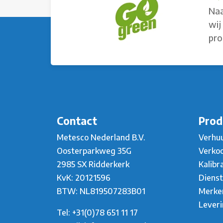
Naa
wij
pro
Contact
Prod
Metesco Nederland B.V.
Verhu
Oosterparkweg 35G
Verko
2985 SX Ridderkerk
Kalibr
KvK: 20121596
Diens
BTW: NL819507283B01
Merke
Lever
Tel:
+31(0)78 651 11 17