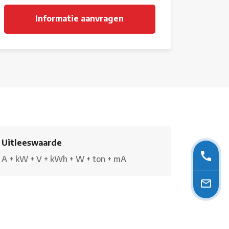
Uitleeswaarde
A
+
kW
+
V
+
kWh
+
W
+
ton
+
mA