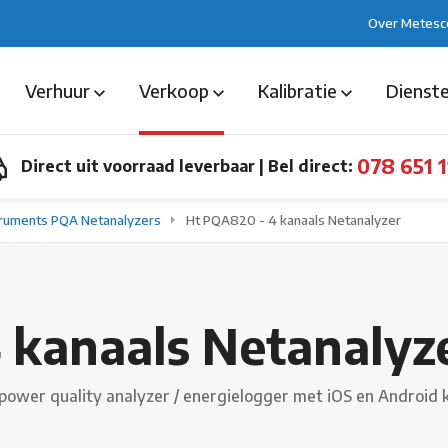
Over Metesc
Verhuur
Verkoop
Kalibratie
Dienst
078 651 1
Direct uit voorraad leverbaar
|
Bel direct:
truments PQA Netanalyzers
Ht PQA820 - 4 kanaals Netanalyzer
 kanaals Netanalyz
 power quality analyzer / energielogger met iOS en Android 