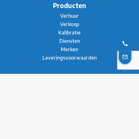
Producten
Verhuur
Verkoop
Kalibratie
Diensten
Merken
Leveringsvoorwaarden
Over ons
Over Metesco
Werken bij Metesco
Sectoren
Duurzaamheid
Nieuws
Referenties