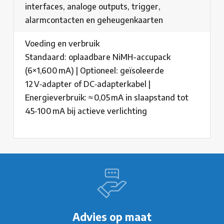
interfaces, analoge outputs, trigger,
alarmcontacten en geheugenkaarten
Voeding en verbruik
Standaard: oplaadbare NiMH-accupack
(6×1,600 mA) | Optioneel: geïsoleerde
12 V‑adapter of DC‑adapterkabel |
Energieverbruik: ≈ 0,05 mA in slaapstand tot
45‑100 mA bij actieve verlichting
Advies op maat