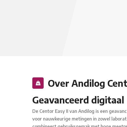
Over Andilog Cent
Geavanceerd digitaa
De Centor Easy II van Andilog is een geavan
voor nauwkeurige metingen in zowel laborato
combineert gebruiksgemak met hoge meetpres