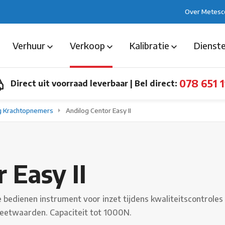
Over Metesc
Verhuur
Verkoop
Kalibratie
Dienst
078 651 1
Direct uit voorraad leverbaar
|
Bel direct:
g Krachtopnemers
Andilog Centor Easy II
 Easy II
te bedienen instrument voor inzet tijdens kwaliteitscontro
eetwaarden. Capaciteit tot 1000N.