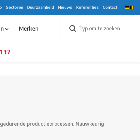
o
Sectoren
Duurzaamheid
Nieuws
Referenties
Contact
en
Merken
1 17
les gedurende productieprocessen. Nauwkeurig