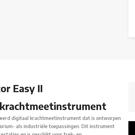
or Easy II
l krachtmeetinstrument
ceerd digitaal krachtmeetinstrument dat is ontworpen
rium- als industriële toepassingen. Dit instrument
taties en is geschikt voor trek- en