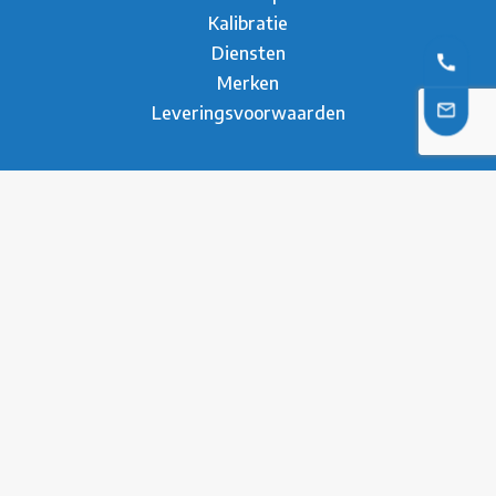
Kalibratie
Diensten
Merken
Leveringsvoorwaarden
Over ons
Over Metesco
Werken bij Metesco
Sectoren
Duurzaamheid
Nieuws
Referenties
Brochure
Contact
* Privacy Verklaring