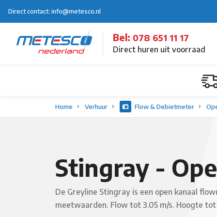
Direct contact: info@metesco.nl
Bel:
078 651 11 17
Direct huren uit voorraad
Home
Verhuur
Flow & Debietmeter
Ope
Stingray - Op
De Greyline Stingray is een open kanaal flo
meetwaarden. Flow tot 3.05 m/s. Hoogte t