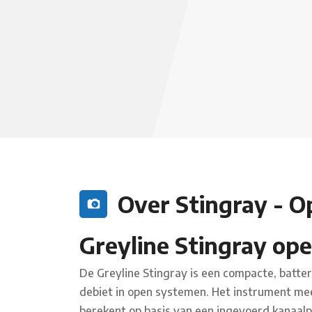
Over Stingray - 
Greyline Stingray op
De Greyline Stingray is een compacte, batt
debiet in open systemen. Het instrument mee
berekent op basis van een ingevoerd kanaalp