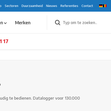
o
Sectoren
Duurzaamheid
Nieuws
Referenties
Contact
en
Merken
1 17
r
oudig te bedienen. Datalogger voor 130.000