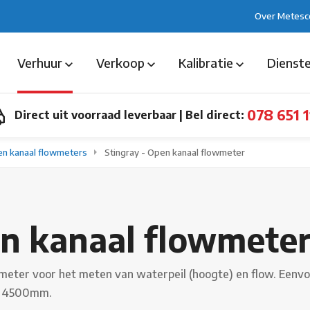
Over Metesc
Verhuur
Verkoop
Kalibratie
Dienst
078 651 1
Direct uit voorraad leverbaar
|
Bel direct:
n kanaal flowmeters
Stingray - Open kanaal flowmeter
en kanaal flowmete
wmeter voor het meten van waterpeil (hoogte) en flow. Eenv
ot 4500mm.