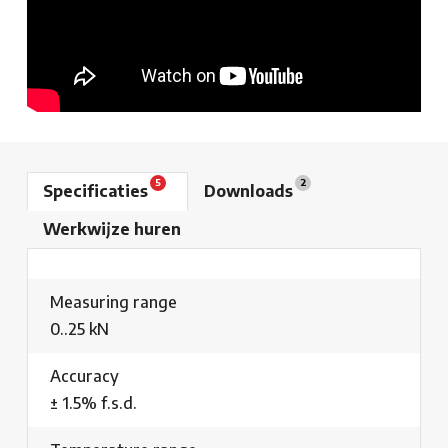
5
2
Specificaties
Downloads
Werkwijze huren
Measuring range
0..25 kN
Accuracy
± 1.5% f.s.d.