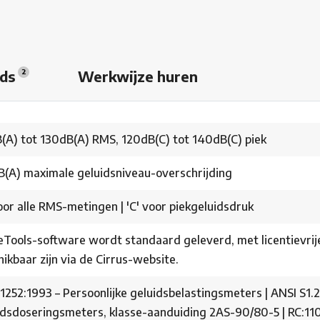
ads
Werkwijze huren
2
(A) tot 130dB(A) RMS, 120dB(C) tot 140dB(C) piek
dB(A) maximale geluidsniveau-overschrijding
oor alle RMS-metingen | 'C' voor piekgeluidsdruk
eTools-software wordt standaard geleverd, met licentievrije 
ikbaar zijn via de Cirrus-website.
1252:1993 – Persoonlijke geluidsbelastingsmeters | ANSI S1.2
idsdoseringsmeters, klasse-aanduiding 2AS-90/80-5 | RC:110A