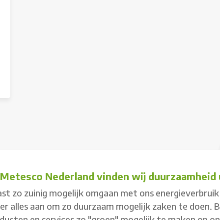
j Metesco Nederland vinden wij duurzaamheid u
st zo zuinig mogelijk omgaan met ons energieverbruik 
 er alles aan om zo duurzaam mogelijk zaken te doen. 
ducten en services zo "groen" mogelijk te maken op o