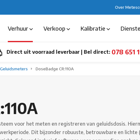
Over Metesc
Verhuur
Verkoop
Kalibratie
Dienst
078 651 1
Direct uit voorraad leverbaar
|
Bel direct:
Geluidsmeters
DoseBadge CR:110A
:110A
eem voor het meten en registreren van geluidsdosis. Hiermee
rkperiode. Dit bijzonder robuuste, betrouwbare en lichte 