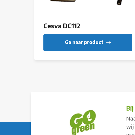
Cesva DC112
Ga naar product
Bi
Naa
wij
pro