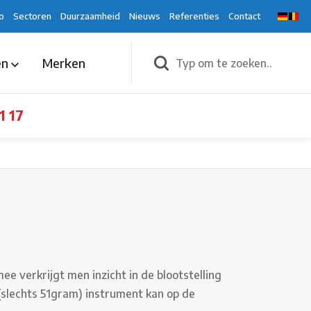
o
Sectoren
Duurzaamheid
Nieuws
Referenties
Contact
en
Merken
1 17
 verkrijgt men inzicht in de blootstelling
(slechts 51gram) instrument kan op de