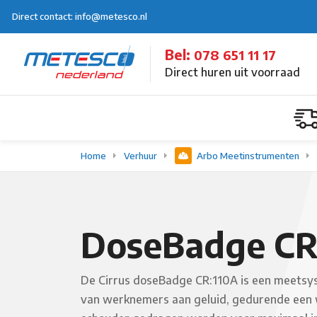
Direct contact: info@metesco.nl
Bel:
078 651 11 17
Direct huren uit voorraad
Home
Verhuur
Arbo Meetinstrumenten
DoseBadge CR
De Cirrus doseBadge CR:110A is een meetsyst
van werknemers aan geluid, gedurende een we