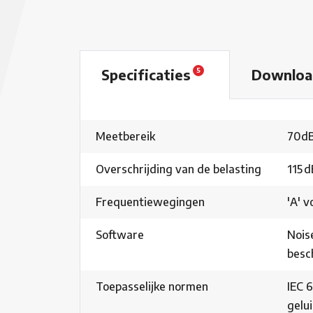
Specificaties
Downlo
5
Meetbereik
70dB
Overschrijding van de belasting
115 
Frequentiewegingen
'A' v
Software
Nois
besch
Toepasselijke normen
IEC 6
gelu