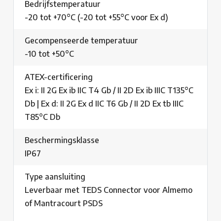
Bedrijfstemperatuur
-20 tot +70°C (-20 tot +55°C voor Ex d)
Gecompenseerde temperatuur
-10 tot +50°C
ATEX-certificering
Ex i: II 2G Ex ib IIC T4 Gb / II 2D Ex ib IIIC T135°C
Db | Ex d: II 2G Ex d IIC T6 Gb / II 2D Ex tb IIIC
T85°C Db
Beschermingsklasse
IP67
Type aansluiting
Leverbaar met TEDS Connector voor Almemo
of Mantracourt PSDS