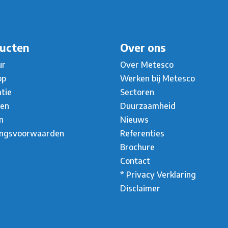
ucten
Over ons
ur
Over Metesco
op
Werken bij Metesco
atie
Sectoren
ten
Duurzaamheid
n
Nieuws
ingsvoorwaarden
Referenties
Brochure
Contact
* Privacy Verklaring
Disclaimer