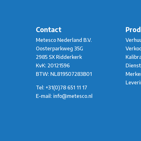
Contact
Prod
Metesco Nederland B.V.
Verhu
Oosterparkweg 35G
Verko
2985 SX Ridderkerk
Kalibr
KvK: 20121596
Diens
BTW: NL819507283B01
Merke
Lever
Tel:
+31(0)78 651 11 17
E-mail:
info@metesco.nl