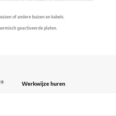
izen of andere buizen en kabels.
thermisch geactiveerde platen.
s
Werkwijze huren
1