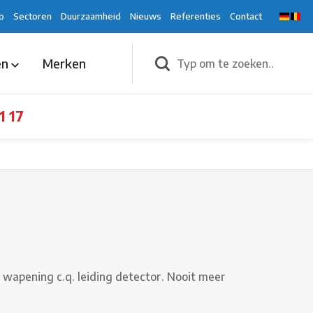
o
Sectoren
Duurzaamheid
Nieuws
Referenties
Contact
en
Merken
1 17
wapening c.q. leiding detector. Nooit meer