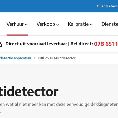
Over Metesc
Verhuur
Verkoop
Kalibratie
Dienst
078 651 1
Direct uit voorraad leverbaar
|
Bel direct:
etectie apparatuur
Hilti PS38 Multidetector
tidetector
 en wat al niet meer kan met deze eenvoudige dekkingmeter 
.