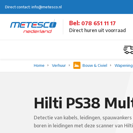
Direct contact: info@metesco.nl
Bel:
078 651 11 17
Direct huren uit voorraad
Home
Verhuur
Bouw & Civiel
Wapeningd
Hilti PS38 Mul
Detectie van kabels, leidingen, spauwankers
boren in leidingen met deze scanner van Hilti