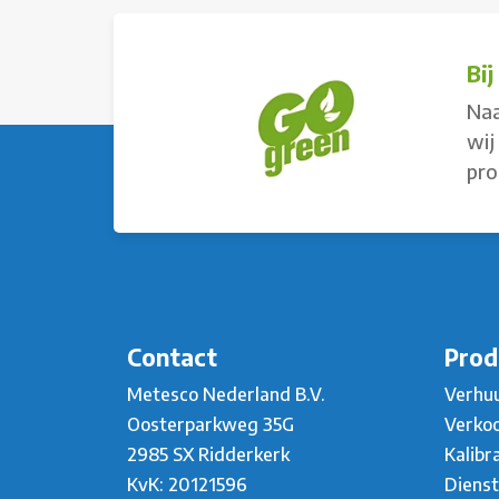
Bi
Naa
wij
pro
Contact
Prod
Metesco Nederland B.V.
Verhu
Oosterparkweg 35G
Verko
2985 SX Ridderkerk
Kalibr
KvK: 20121596
Diens