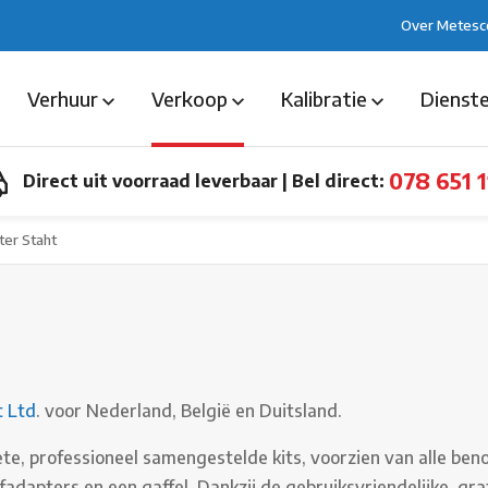
Over Metesc
Verhuur
Verkoop
Kalibratie
Dienst
078 651 1
Direct uit voorraad leverbaar
|
Bel direct:
ter Staht
t Ltd
. voor Nederland, België en Duitsland.
e, professioneel samengestelde kits, voorzien van alle ben
dapters en een gaffel. Dankzij de gebruiksvriendelijke, gra