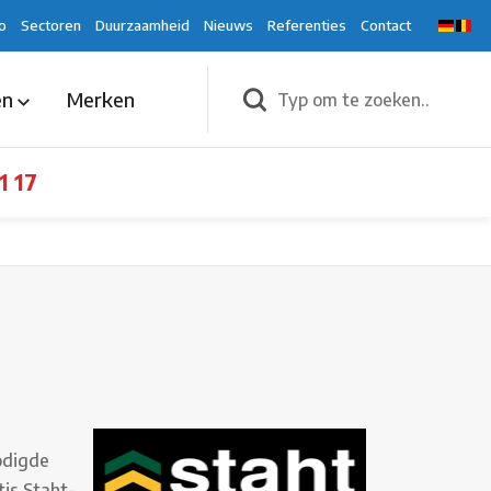
o
Sectoren
Duurzaamheid
Nieuws
Referenties
Contact
en
Merken
1 17
odigde
tis Staht-