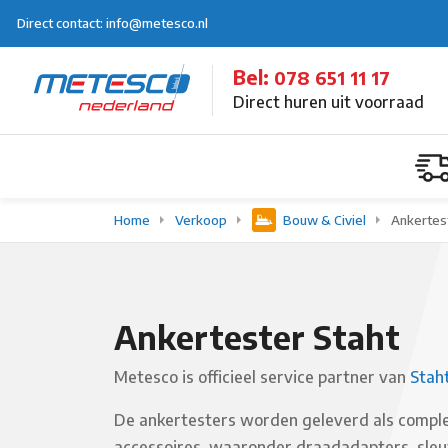
Direct contact: info@metesco.nl
Bel:
078 651 11 17
Direct huren uit voorraad
Home
Verkoop
Bouw & Civiel
Ankertes
Ankertester Staht
Metesco is officieel service partner van
Stah
De ankertesters worden geleverd als complet
accessoires, waaronder draadadapters, sleufa