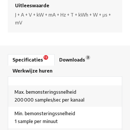
Uitleeswaarde
J
+
A
+
V
+
kW
+
mA
+
Hz
+
T
+
kWh
+
W
+
μs
+
mV
12
2
Specificaties
Downloads
Werkwijze huren
Max. bemonsteringssnelheid
200 000 samples/sec per kanaal
Min. bemonsteringssnelheid
1 sample per minuut