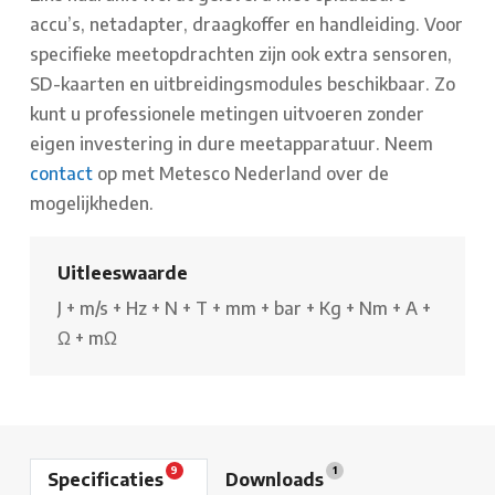
accu’s, netadapter, draagkoffer en handleiding. Voor
specifieke meetopdrachten zijn ook extra sensoren,
SD-kaarten en uitbreidingsmodules beschikbaar. Zo
kunt u professionele metingen uitvoeren zonder
eigen investering in dure meetapparatuur. Neem
contact
op met Metesco Nederland over de
mogelijkheden.
Uitleeswaarde
J
+
m/s
+
Hz
+
N
+
T
+
mm
+
bar
+
Kg
+
Nm
+
A
+
Ω
+
mΩ
9
1
Specificaties
Downloads