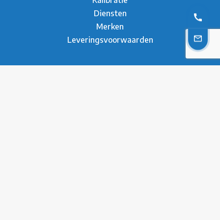
Diensten
Merken
Leveringsvoorwaarden
Over ons
Over Metesco
Werken bij Metesco
Sectoren
Duurzaamheid
Nieuws
Referenties
Brochure
Contact
* Privacy Verklaring
Disclaimer