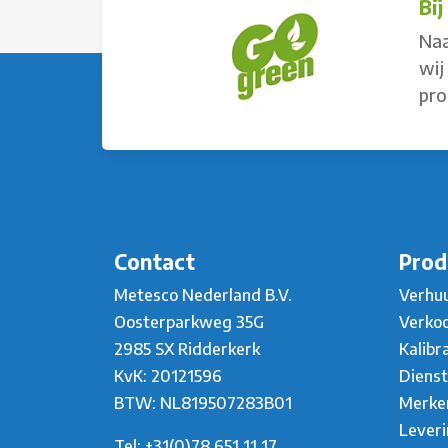
Bi
Naa
wij
pro
Contact
Prod
Metesco Nederland B.V.
Verhu
Oosterparkweg 35G
Verko
2985 SX Ridderkerk
Kalibr
KvK: 20121596
Diens
BTW: NL819507283B01
Merke
Lever
Tel:
+31(0)78 651 11 17