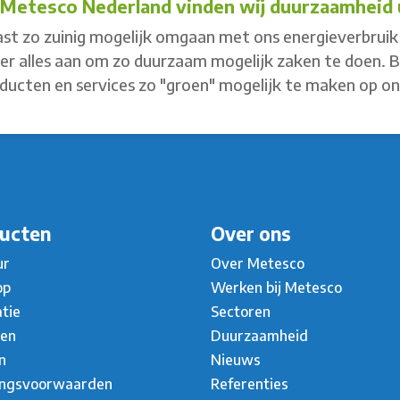
j Metesco Nederland vinden wij duurzaamheid u
st zo zuinig mogelijk omgaan met ons energieverbruik 
 er alles aan om zo duurzaam mogelijk zaken te doen. 
ducten en services zo "groen" mogelijk te maken op o
ucten
Over ons
ur
Over Metesco
op
Werken bij Metesco
atie
Sectoren
ten
Duurzaamheid
n
Nieuws
ingsvoorwaarden
Referenties