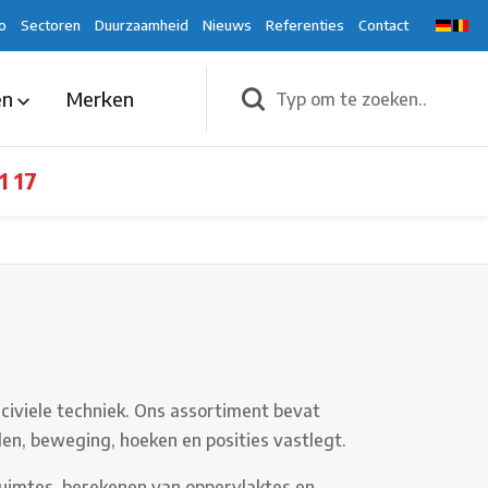
o
Sectoren
Duurzaamheid
Nieuws
Referenties
Contact
en
Merken
1 17
iviele techniek. Ons assortiment bevat
n, beweging, hoeken en posities vastlegt.
ruimtes, berekenen van oppervlaktes en