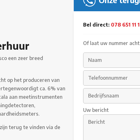
Onze terug
Bel direct:
078 651 11 
erhuur
Of laat uw nummer achte
sco een zeer breed
cht op het produceren van
ertegenwoordigt ca. 6% van
scala aan meetinstrumenten
ningdetectoren,
Uw bericht
hardheidsmeters.
zijn terug te vinden via de