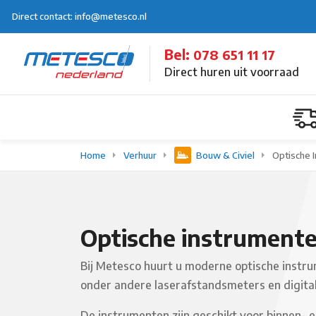
Direct contact: info@metesco.nl
Bel:
078 651 11 17
Direct huren uit voorraad
Home
Verhuur
Bouw & Civiel
Optische 
Optische instrumente
Bij Metesco huurt u moderne optische instru
onder andere laserafstandsmeters en digita
De instrumenten zijn geschikt voor binnen- 