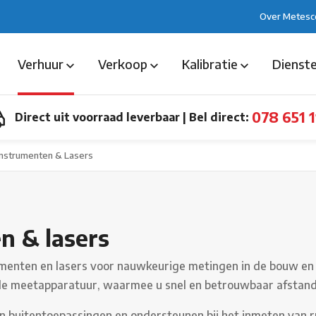
Over Metesc
Verhuur
Verkoop
Kalibratie
Dienst
078 651 1
Direct uit voorraad leverbaar
|
Bel direct:
Instrumenten & Lasers
n & lasers
menten en lasers voor nauwkeurige metingen in de bouw en c
le meetapparatuur, waarmee u snel en betrouwbaar afstande
en buitentoepassingen en ondersteunen bij het inmeten van 