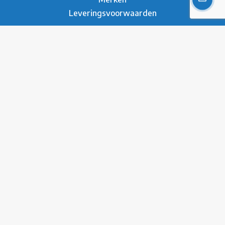
Leveringsvoorwaarden
Over ons
Over Metesco
Werken bij Metesco
Sectoren
Duurzaamheid
Nieuws
Referenties
Brochure
Contact
* Privacy Verklaring
Disclaimer