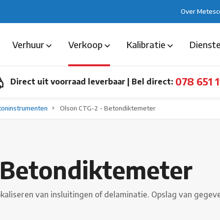
Over Metesc
Verhuur
Verkoop
Kalibratie
Dienst
078 651 1
Direct uit voorraad leverbaar
|
Bel direct:
toninstrumenten
Olson CTG-2 - Betondiktemeter
 Betondiktemeter
okaliseren van insluitingen of delaminatie. Opslag van gege