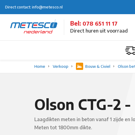
Direct contact: info@metesco.nl
Bel:
078 651 11 17
Direct huren uit voorraad
Home
Verkoop
Bouw & Civiel
Olson be
Olson CTG-2 -
Laagdikten meten in beton vanaf 1 zijde en l
Meten tot 1800mm dikte.