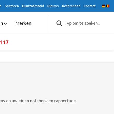
o
Sectoren
Duurzaamheid
Nieuws
Referenties
Contact
en
Merken
1 17
vens op uw eigen notebook en rapportage.