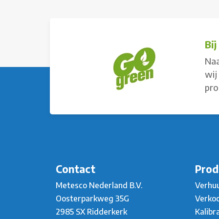
Bi
Naa
wij
pro
Contact
Prod
Metesco Nederland B.V.
Verhu
Oosterparkweg 35G
Verko
2985 SX Ridderkerk
Kalibr