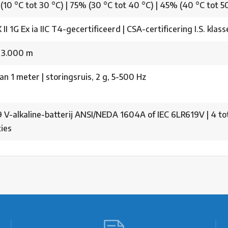
10 °C tot 30 °C) | 75% (30 °C tot 40 °C) | 45% (40 °C tot 50
II 1G Ex ia IIC T4-gecertificeerd | CSA-certificering I.S. klasse 
 3.000 m
an 1 meter | storingsruis, 2 g, 5-500 Hz
9 V-alkaline-batterij ANSI/NEDA 1604A of IEC 6LR619V | 4 tot
ies