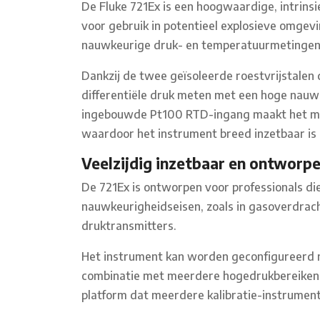
De Fluke 721Ex is een hoogwaardige, intrinsie
voor gebruik in potentieel explosieve omgev
nauwkeurige druk- en temperatuurmetingen 
Dankzij de twee geïsoleerde roestvrijstalen d
differentiële druk meten met een hoge nauw
ingebouwde Pt100 RTD-ingang maakt het mog
waardoor het instrument breed inzetbaar is 
Veelzijdig inzetbaar en ontworp
De 721Ex is ontworpen voor professionals die
nauwkeurigheidseisen, zoals in gasoverdrac
druktransmitters.
Het instrument kan worden geconfigureerd me
combinatie met meerdere hogedrukbereiken to
platform dat meerdere kalibratie-instrumen