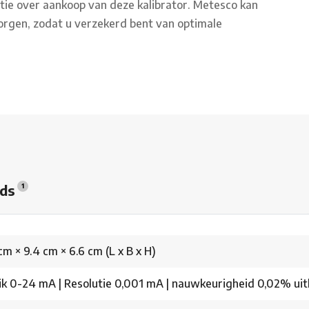
ie over aankoop van deze kalibrator. Metesco kan
orgen, zodat u verzekerd bent van optimale
ads
1
cm × 9.4 cm × 6.6 cm (L x B x H)
ik 0-24 mA | Resolutie 0,001 mA | nauwkeurigheid 0,02% uitl