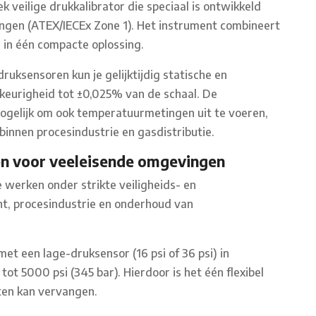
k veilige drukkalibrator die speciaal is ontwikkeld
ingen (ATEX/IECEx Zone 1). Het instrument combineert
in één compacte oplossing.
ruksensoren kun je gelijktijdig statische en
keurigheid tot ±0,025% van de schaal. De
elijk om ook temperatuurmetingen uit te voeren,
binnen procesindustrie en gasdistributie.
en voor veeleisende omgevingen
 werken onder strikte veiligheids- en
ht, procesindustrie en onderhoud van
t een lage-druksensor (16 psi of 36 psi) in
t 5000 psi (345 bar). Hierdoor is het één flexibel
ten kan vervangen.