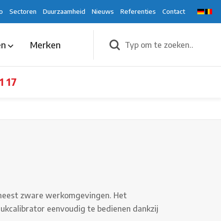
o
Sectoren
Duurzaamheid
Nieuws
Referenties
Contact
en
Merken
1 17
e meest zware werkomgevingen. Het
ukcalibrator eenvoudig te bedienen dankzij