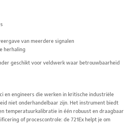
)
rs
e weergave van meerdere signalen
e herhaling
onder geschikt voor veldwerk waar betrouwbaarheid
ci en engineers die werken in kritische industriële
id niet onderhandelbaar zijn. Het instrument biedt
en temperatuurkalibratie in één robuust en draagbaar
ficering of procescontrole: de 721Ex helpt je om