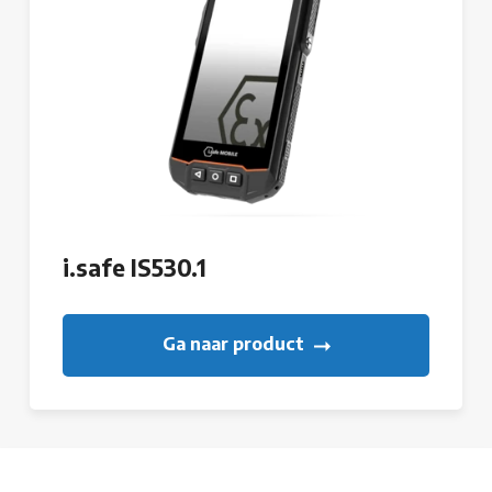
i.safe IS530.1
Ga naar product