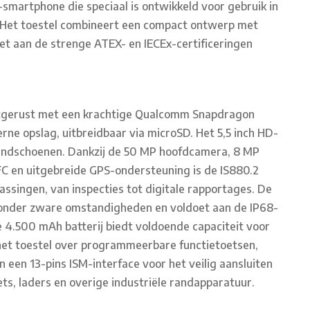
smartphone die speciaal is ontwikkeld voor gebruik in
. Het toestel combineert een compact ontwerp met
t aan de strenge ATEX- en IECEx-certificeringen
uitgerust met een krachtige Qualcomm Snapdragon
ne opslag, uitbreidbaar via microSD. Het 5,5 inch HD-
handschoenen. Dankzij de 50 MP hoofdcamera, 8 MP
NFC en uitgebreide GPS-ondersteuning is de IS880.2
assingen, van inspecties tot digitale rapportages. De
k onder zware omstandigheden en voldoet aan de IP68-
4.500 mAh batterij biedt voldoende capaciteit voor
het toestel over programmeerbare functietoetsen,
een 13-pins ISM-interface voor het veilig aansluiten
ts, laders en overige industriële randapparatuur.