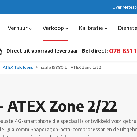
Over Metesc
Verhuur
Verkoop
Kalibratie
Dienst
078 651 1
Direct uit voorraad leverbaar
|
Bel direct:
ATEX Telefoons
i.safe IS880.2 - ATEX Zone 2/22
 - ATEX Zone 2/22
obuuste 4G-smartphone die speciaal is ontwikkeld voor gebru
 de Qualcomm Snapdragon-octa-coreprocessor en de uitgebrei