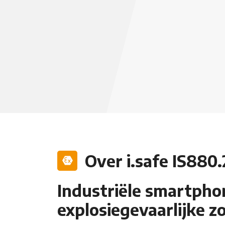
Over i.safe IS880
Industriële smartpho
explosiegevaarlijke z