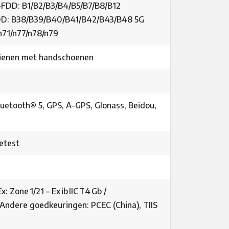
DD: B1/B2/B3/B4/B5/B7/B8/B12
DD: B38/B39/B40/B41/B42/B43/B48 5G
n71/n77/n78/n79
edienen met handschoenen
Bluetooth® 5, GPS, A-GPS, Glonass, Beidou,
etest
Ex: Zone 1/21 – Ex ib IIC T4 Gb /
) | Andere goedkeuringen: PCEC (China), TIIS