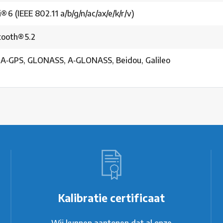
® 6 (IEEE 802.11 a/b/g/n/ac/ax/e/k/r/v)
tooth® 5.2
 A‑GPS, GLONASS, A‑GLONASS, Beidou, Galileo
Kalibratie certificaat
Wij kunnen aantonen dat al onze