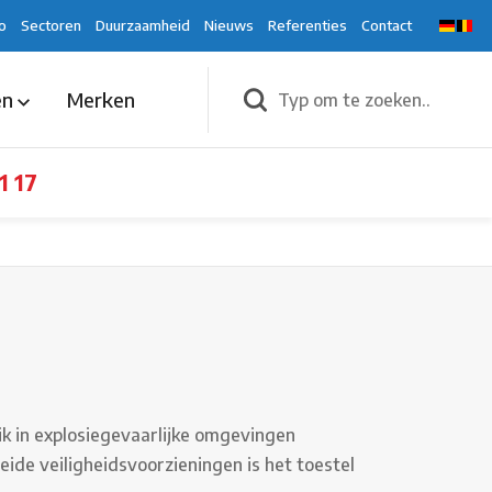
o
Sectoren
Duurzaamheid
Nieuws
Referenties
Contact
en
Merken
1 17
ik in explosiegevaarlijke omgevingen
de veiligheidsvoorzieningen is het toestel