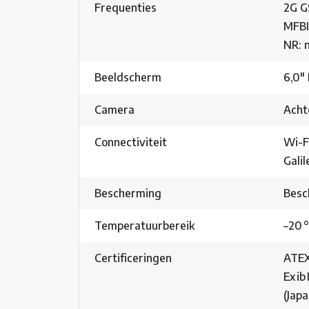
Frequenties
2G G
MFBI
NR: 
Beeldscherm
6,0″
Camera
Acht
Connectiviteit
Wi-Fi
Galil
Bescherming
Besc
Temperatuurbereik
–20 °
Certificeringen
ATEX:
Ex ib
(Japa