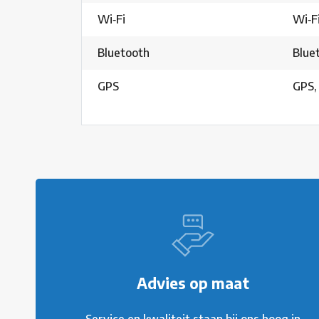
Wi‑Fi
Wi‑Fi
Bluetooth
Blue
GPS
GPS,
Advies op maat
Service en kwaliteit staan bij ons hoog in