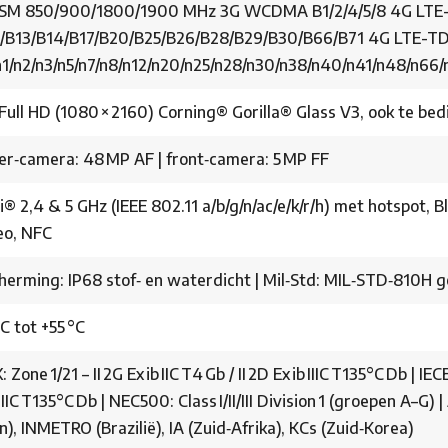
SM 850/900/1800/1900 MHz 3G WCDMA B1/2/4/5/8 4G LTE-F
/B13/B14/B17/B20/B25/B26/B28/B29/B30/B66/B71 4G LTE-T
n1/n2/n3/n5/n7/n8/n12/n20/n25/n28/n30/n38/n40/n41/n48/n66/
 Full HD (1080 × 2160) Corning® Gorilla® Glass V3, ook te b
er‑camera: 48 MP AF | front‑camera: 5 MP FF
® 2,4 & 5 GHz (IEEE 802.11 a/b/g/n/ac/e/k/r/h) met hotspot, 
eo, NFC
herming: IP68 stof‑ en waterdicht | Mil‑Std: MIL‑STD‑810H g
C tot +55 °C
 Zone 1/21 – II 2G Ex ib IIC T4 Gb / II 2D Ex ib IIIC T135°C Db | IEC
 IIIC T135°C Db | NEC500: Class I/II/III Division 1 (groepen A–G
n), INMETRO (Brazilië), IA (Zuid‑Afrika), KCs (Zuid‑Korea)