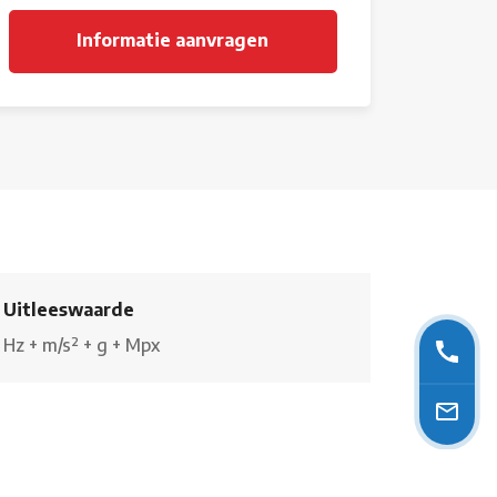
Uitleeswaarde
Hz
+
m/s²
+
g
+
Mpx