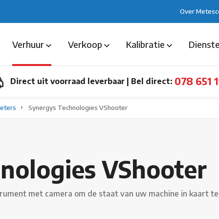
Over Metesc
Verhuur
Verkoop
Kalibratie
Dienst
078 651 1
Direct uit voorraad leverbaar
|
Bel direct:
meters
Synergys Technologies VShooter
nologies VShooter
strument met camera om de staat van uw machine in kaart te 