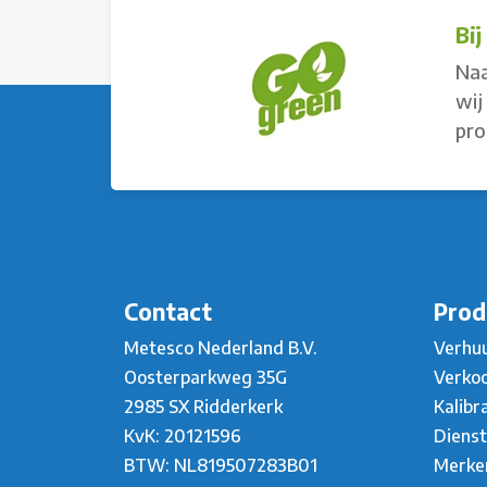
Bi
Naa
wij
pro
Contact
Prod
Metesco Nederland B.V.
Verhu
Oosterparkweg 35G
Verko
2985 SX Ridderkerk
Kalibr
KvK: 20121596
Diens
BTW: NL819507283B01
Merke