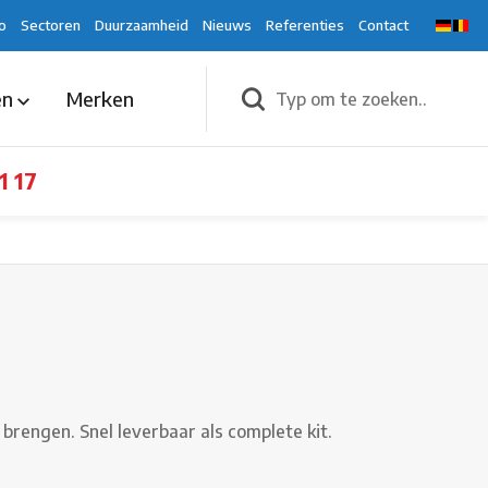
o
Sectoren
Duurzaamheid
Nieuws
Referenties
Contact
en
Merken
1 17
brengen. Snel leverbaar als complete kit.