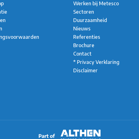
op
Werken bij Metesco
atie
Sectoren
ten
Duurzaamheid
n
Nieuws
ingsvoorwaarden
Referenties
Brochure
Contact
* Privacy Verklaring
Disclaimer