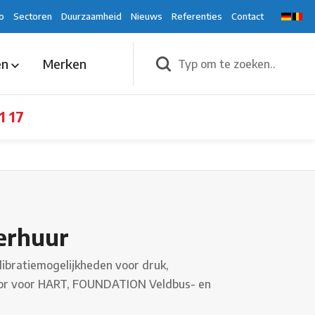
o
Sectoren
Duurzaamheid
Nieuws
Referenties
Contact
en
Merken
1 17
erhuur
ibratiemogelijkheden voor druk,
ator voor HART, FOUNDATION Veldbus- en