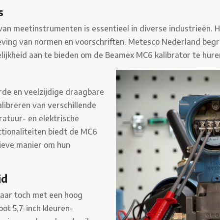
s
an meetinstrumenten is essentieel in diverse industrieën. 
aleving van normen en voorschriften. Metesco Nederland beg
lijkheid aan te bieden om de Beamex MC6 kalibrator te hure
de en veelzijdige draagbare
alibreren van verschillende
atuur- en elektrische
tionaliteiten biedt de MC6
ctieve manier om hun
id
maar toch met een hoog
ot 5,7-inch kleuren-