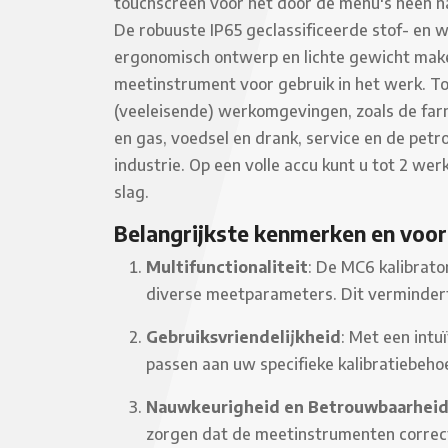
touchscreen voor het door de menu's heen n
De robuuste IP65 geclassificeerde stof- en w
ergonomisch ontwerp en lichte gewicht make
meetinstrument voor gebruik in het werk. To
(veeleisende) werkomgevingen, zoals de farm
en gas, voedsel en drank, service en de pet
industrie. Op een volle accu kunt u tot 2 w
slag.
Belangrijkste kenmerken en voo
Multifunctionaliteit
: De MC6 kalibrato
diverse meetparameters. Dit vermindert 
Gebruiksvriendelijkheid
: Met een intu
passen aan uw specifieke kalibratiebehoe
Nauwkeurigheid en Betrouwbaarhei
zorgen dat de meetinstrumenten correct 