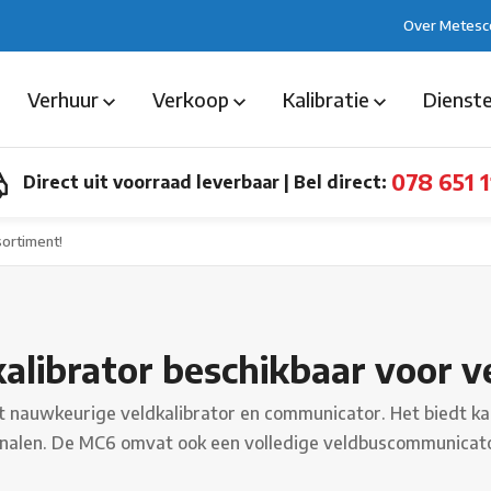
Over Metesc
Verhuur
Verkoop
Kalibratie
Dienst
078 651 1
Direct uit voorraad leverbaar
|
Bel direct:
ortiment!
librator beschikbaar voor v
 nauwkeurige veldkalibrator en communicator. Het biedt kal
signalen. De MC6 omvat ook een volledige veldbuscommunic