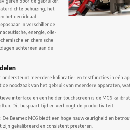
avigeren door de gebruiker.
aterdichte behuizing, het
n het een ideaal
epasbaar in verschillende
aceutische, energie, olie-
rochemische en chemische
erkdagen achtereen aan de
rdelen
r ondersteunt meerdere kalibratie- en testfuncties in één a
de noodzaak van het gebruik van meerdere apparaten, wat ko
ïtieve interface en een helder touchscreen is de MC6 kalibra
ften. Dit bespaart tijd en verhoogt de productiviteit.
d
: De Beamex MC6 biedt een hoge nauwkeurigheid en betrouw
zijn gekalibreerd en consistent presteren.