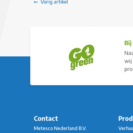
Vorig artikel
Bi
Naa
wij
pro
Contact
Prod
Metesco Nederland B.V.
Verhu