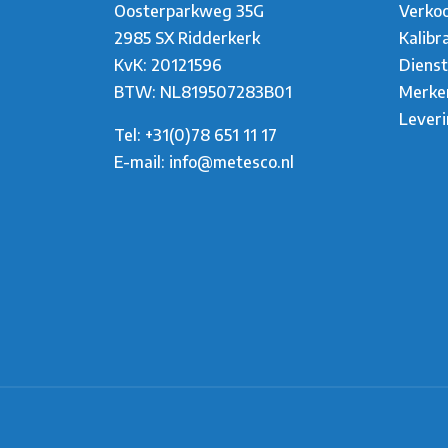
Oosterparkweg 35G
Verko
2985 SX Ridderkerk
Kalibr
KvK: 20121596
Diens
BTW: NL819507283B01
Merke
Lever
Tel:
+31(0)78 651 11 17
E-mail:
info@metesco.nl