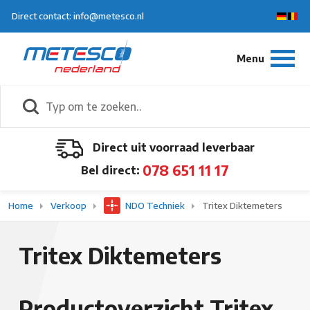
Direct contact: info@metesco.nl
Direct uit voorraad leverbaar
078 651 11 17
Bel direct:
Home
Verkoop
NDO Techniek
Tritex Diktemeters
Tritex Diktemeters
Productoverzicht Tritex